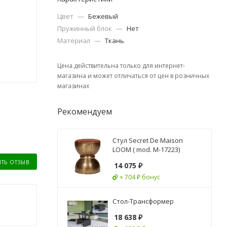
Цвет
—
Бежевый
Пружинный блок
—
Нет
Материал
—
Ткань
Цена действительна только для интернет-
магазина и может отличаться от цен в розничных
магазинах
Рекомендуем
Стул Secret De Maison
LOOM ( mod. M-17223)
ИТЬ ОТЗЫВ
14 075
₽
+ 704 ₽ бонус
Стол-Трансформер
18 638
₽