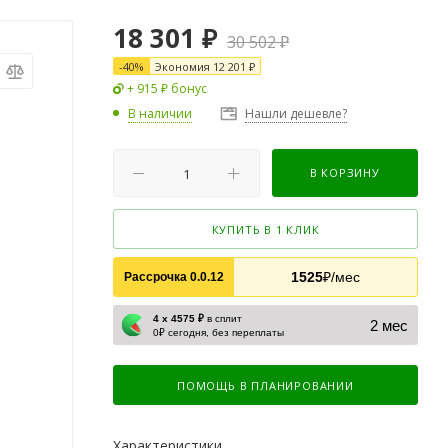
18 301
₽
30 502
₽
-
40
%
Экономия
12 201
₽
+ 915 ₽ бонус
В наличии
Нашли дешевле?
В КОРЗИНУ
КУПИТЬ В 1 КЛИК
1525
₽/мес
Рассрочка 0.0.12
4 х 4575 ₽
в сплит
2 мес
0₽ сегодня, без переплаты
ПОМОЩЬ В ПЛАНИРОВАНИИ
Характеристики