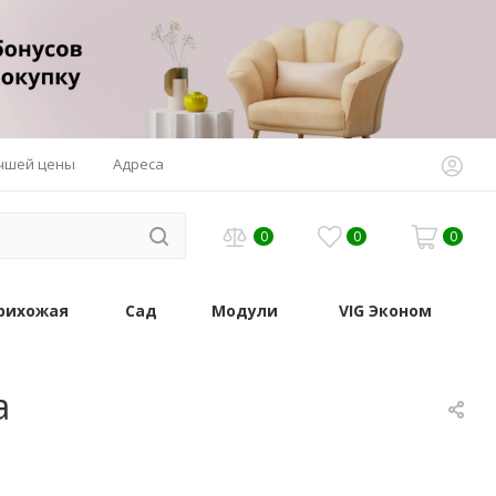
учшей цены
Адреса
0
0
0
рихожая
Сад
Модули
VIG Эконом
а