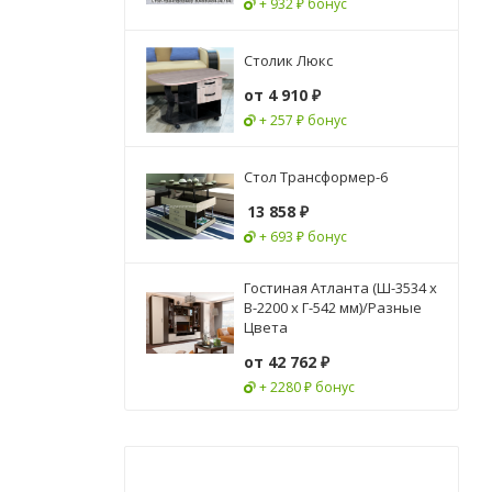
+ 932 ₽ бонус
Столик Люкс
от
4 910 ₽
+ 257 ₽ бонус
Стол Трансформер-6
13 858
₽
+ 693 ₽ бонус
Гостиная Атланта (Ш-3534 х
В-2200 х Г-542 мм)/Разные
Цвета
от
42 762 ₽
+ 2280 ₽ бонус