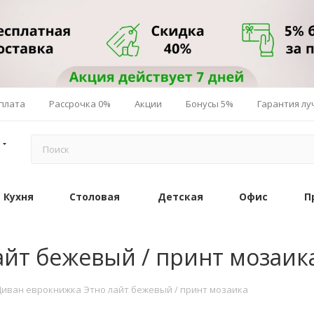
плата
Рассрочка 0%
Акции
Бонусы 5%
Гарантия л
Кухня
Столовая
Детская
Офис
П
айт бежевый / принт мозаик
Диван еврокнижка Этно лайт бежевый / принт мозаика