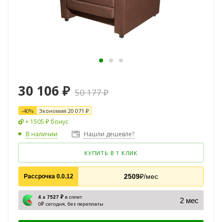
30 106
₽
50 177
₽
-
40
%
Экономия
20 071
₽
+ 1505 ₽ бонус
В наличии
Нашли дешевле?
КУПИТЬ В 1 КЛИК
2509
₽/мес
Рассрочка 0.0.12
4 х 7527 ₽
в сплит
2 мес
0₽ сегодня, без переплаты