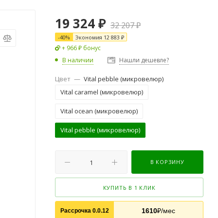
19 324
₽
32 207
₽
-
40
%
Экономия
12 883
₽
+ 966 ₽ бонус
В наличии
Нашли дешевле?
Цвет
—
Vital pebble (микровелюр)
Vital caramel (микровелюр)
Vital ocean (микровелюр)
Vital pebble (микровелюр)
В КОРЗИНУ
КУПИТЬ В 1 КЛИК
1610
₽/мес
Рассрочка 0.0.12