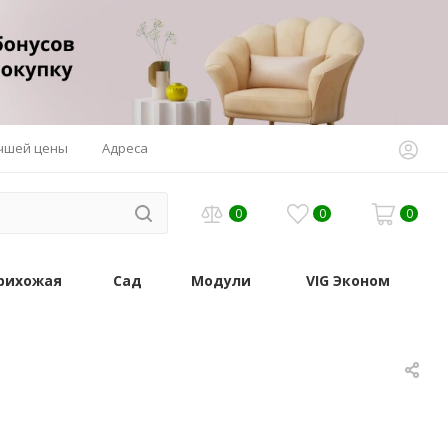
учшей цены
Адреса
0
0
0
рихожая
Сад
Модули
VIG Эконом