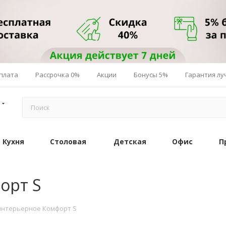
плата
Рассрочка 0%
Акции
Бонусы 5%
Гарантия л
Кухня
Столовая
Детская
Офис
П
орт S
интерьерное Комфорт S